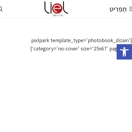
תַפרִיט
[pixlpark template_type='photobook_dizain'
פתח סרגל נגישות
category='no-cover' size='25x67' pages='21']