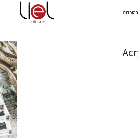
ב
הורדות