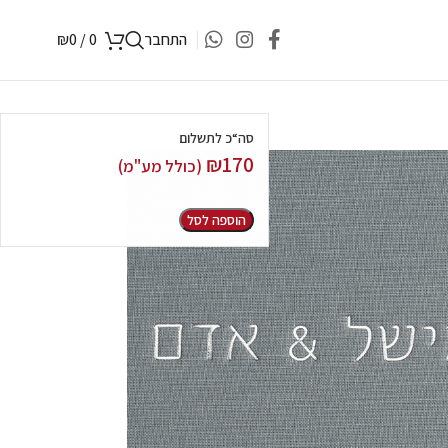
התחבר
0
/
0
₪
סה“כ לתשלום
₪
170
(כולל מע"מ)
הוספה לסל