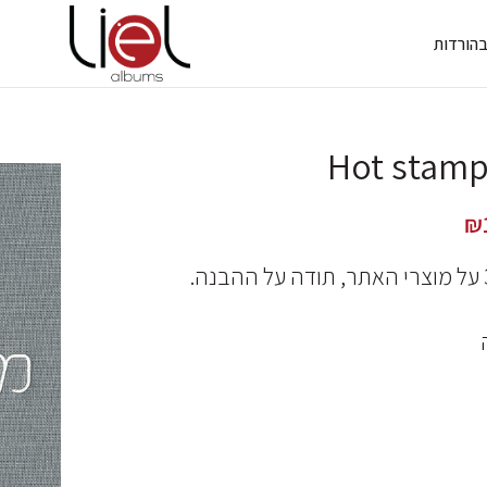
ב
הורדות
Hot stamp
₪