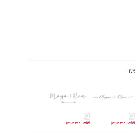
סה
₪
89
₪
8
(כולל מע"מ)
(כולל מע"מ)