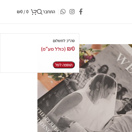
התחבר
0
/
0
₪
סה“כ לתשלום
₪
0
(כולל מע"מ)
הוספה לסל