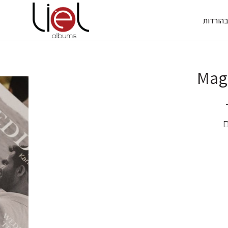
ב
הורדות
Mag
ם