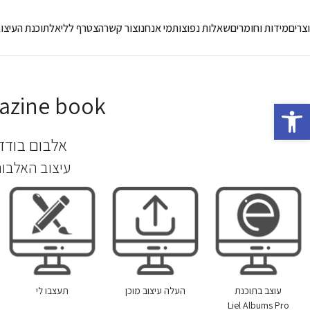
צרים
מידות וחומרים
שאלות נפוצות
מי אנחנו
צור קשר
הצטרף לליאל
תוכנת העיצו
azine book
פתח סרגל נגישות
אלבום בודד
עיצוב האלבו
עוצב בתוכנת
העלה עיצוב מוכן
תעצבו לי
Liel Albums Pro