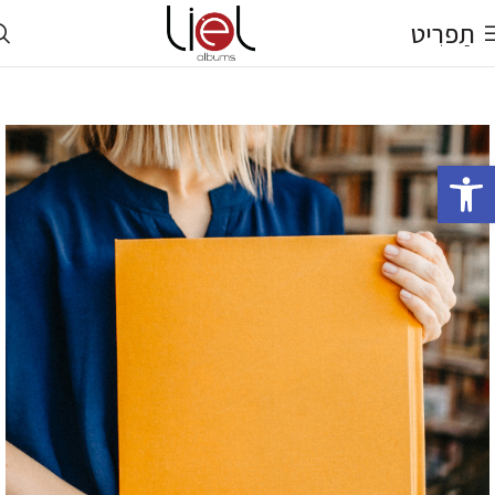
תַפרִיט
פתח סרגל נגישות