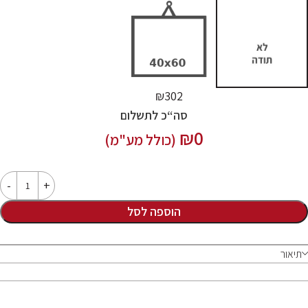
₪302
סה“כ לתשלום
₪
0
(כולל מע"מ)
הוספה לסל
תיאור