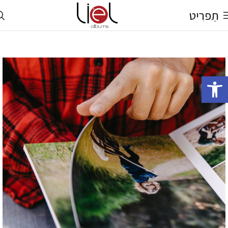
תַפרִיט
פתח סרגל נגישות