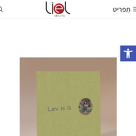
תַפרִיט
פתח סרגל נגישות