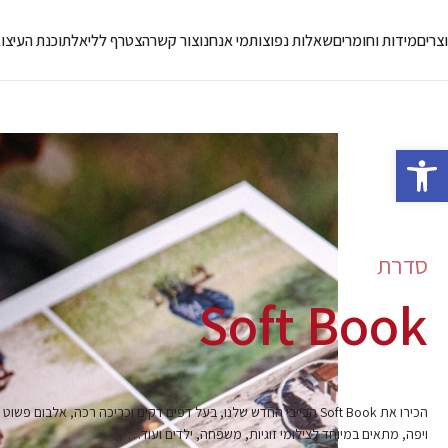
צרים
מידות וחומרים
שאלות נפוצות
מי אנחנו
צור קשר
הצטרף לליאל
תוכנת העיצו
פתח סרגל נגישות
סדרת
Soft Book
הכירו את Soft Book הבייבי החדש שלנו, בעל דפים דקים וכריכה רכה, אלבום פשוט
ויפה, מתאים במיוחד לצילומי זוגיות, משפחה, ילדים ועוד…