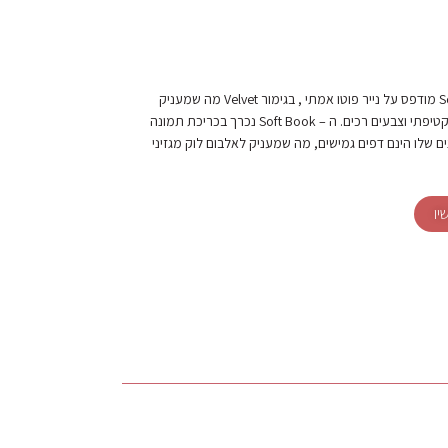
ה – Soft Book מודפס על נייר פוטו אמתי , בגימור Velvet מה שמעניק
לאלבום מגע קטיפתי וצבעים רכים. ה – Soft Book נכרך בכריכת תמונה
ם שלו הינם דפים גמישים, מה שמעניק לאלבום לוק מגזיני
יו