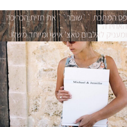
פס המתכת ``שובר`` את חזית הכריכה
האחידה
ומעניק לאלבום טאצ' אישי ומיוחד משלו.