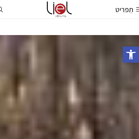
תַפרִיט
פתח סרגל נגישות