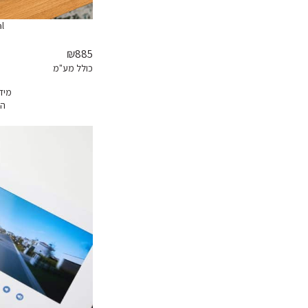
l
₪885
כולל מע"מ
מיד
הז