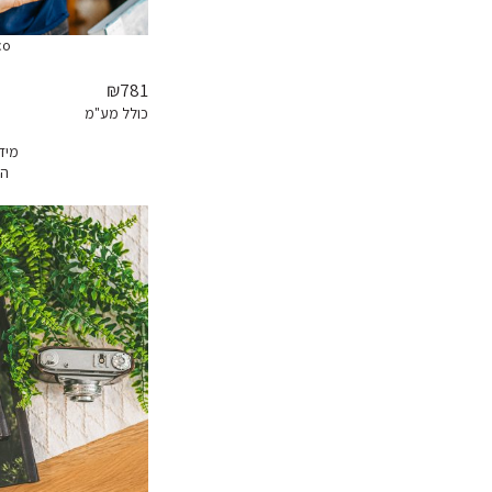
co
₪781
כולל מע"מ
מיד
הז