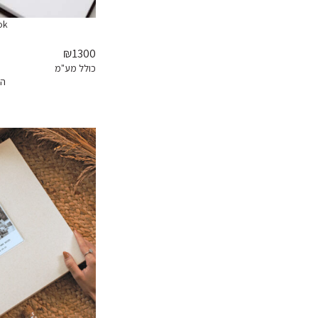
ok
₪1300
כולל מע"מ
הז