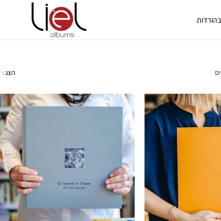
ב
הורדות
ים
הצג