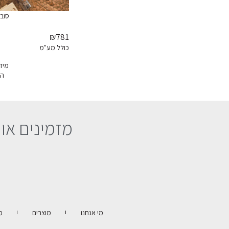
סוב
₪781
כולל מע"מ
מיד
הז
מזמינים או
מי אנחנו
מוצרים
מ