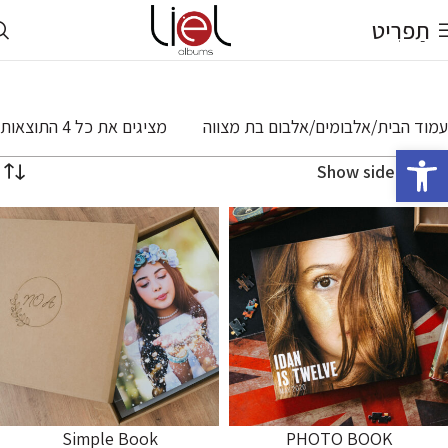
תַפרִיט
עמוד הבית
אלבומים
אלבום בת מצווה
מציגים את כל ⁦4⁩ התוצאות
פתח סרגל נגישות
Show sidebar
Simple Book
PHOTO BOOK